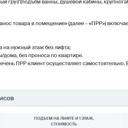
ый груз"(подъём ванны, душевой кабины, крупногаба
ос товара в помещение» (далее – «ПРР») включает
а на нужный этаж без лифта;
ы/дома, без проноса по квартире.
перечень ПРР клиент осуществляет самостоятельно. 
исов
ПОДЪЕМ НА ЛИФТЕ И 1 ЭТАЖ,
СТОИМОСТЬ