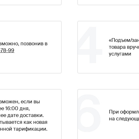
4
«Подъем/зан
зможно, позвонив в
товара вру
-78-99
услугами
6
зможен, если вы
е 16:00 дня,
При оформле
ее дате доставки.
на следующ
тывается как новая
анной тарификации.