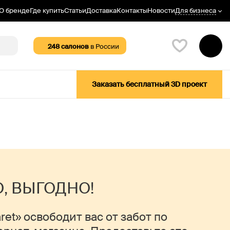
Для бизнеса
О бренде
Где купить
Статьи
Доставка
Контакты
Новости
248
салонов
в России
Заказать бесплатный 3D проект
О, ВЫГОДНО!
et» освободит вас от забот по