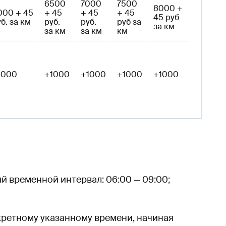
6500
7000
7500
8000 +
000 + 45
+ 45
+ 45
+ 45
45 руб
б. за км
руб.
руб.
руб за
за км
за км
за км
км
1000
+1000
+1000
+1000
+1000
ый временной интервал: 06:00 — 09:00;
нкретному указанному времени, начиная