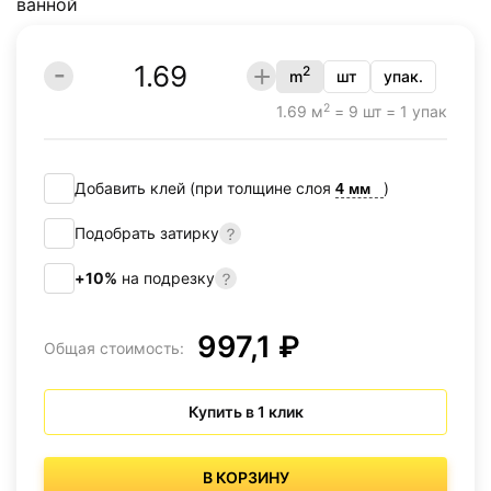
2
m
шт
упак.
2
1.69 м
= 9 шт = 1 упак
Добавить клей (при толщине слоя
)
Подобрать затирку
+10%
на подрезку
997,1 ₽
Общая стоимость:
Купить в 1 клик
В КОРЗИНУ