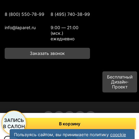
8 (800) 550-78-99
8 (495) 740-38-99
info@laparet.ru
9:00 — 21:00
(мск.)
ежедневно
Заказать звонок
Бесплатный
Дизайн-
Проект
ЗАПИСЬ
В корзину
ООО "Баусервис", тел: +7 (495) 780-99-09, +7 (915) 497-20-99
В САЛОН
Адрес: п. Сельхозтехника Домодедовское шоссе, д. 1 "В" корпус пом.
офисного типа, этаж 1 Подольск, Московская область 142116, Россия
Пользуясь сайтом, вы принимаете политику
coockie
Политика конфиденциальности